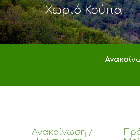
Χωριό Κούπα
Ανακοίν
Ανακοίνωση /
Πρό