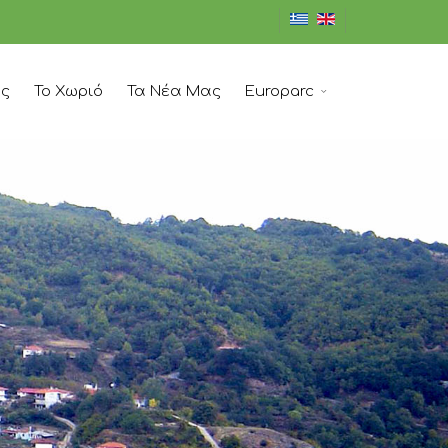
ός
Το Χωριό
Τα Νέα Μας
Europarc