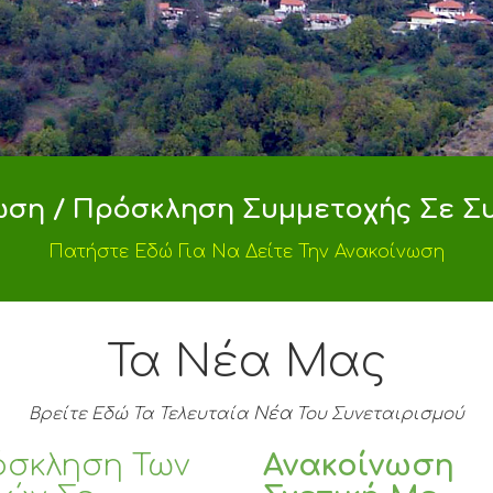
ωση / Πρόσκληση Συμμετοχής Σε Σ
Πατήστε Εδώ Για Να Δείτε Την Ανακοίνωση
Τα Νέα Μας
Νέα
Βρείτε Εδώ Τα Τελευταία
Του Συνεταιρισμού
σκληση Των
Ανακοίνωση